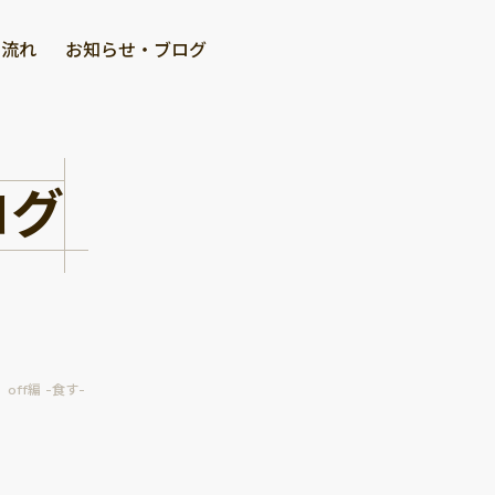
の流れ
お知らせ・ブログ
ログ
S off編 -食す-